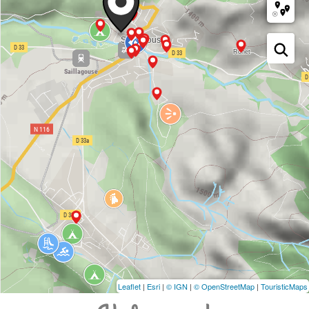
Leaflet
|
Esri
|
© IGN
|
© OpenStreetMap
|
TouristicMaps