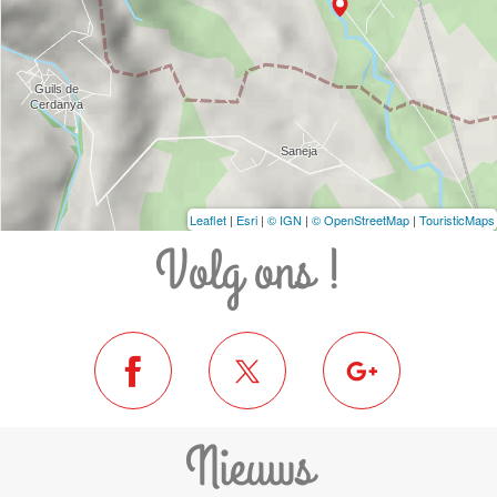
Leaflet
|
Esri
|
© IGN
|
© OpenStreetMap
|
TouristicMaps
Volg ons !
Nieuws