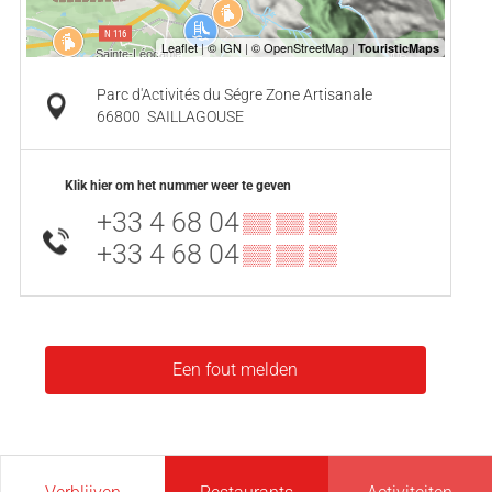
Parc d'Activités du Ségre Zone Artisanale
66800
SAILLAGOUSE
Klik hier om het nummer weer te geven
+33 4 68 04
▒▒ ▒▒ ▒▒
+33 4 68 04
▒▒ ▒▒ ▒▒
Een fout melden