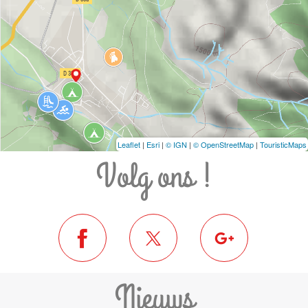
Leaflet
|
Esri
|
© IGN
|
© OpenStreetMap
|
TouristicMaps
Volg ons !
Nieuws