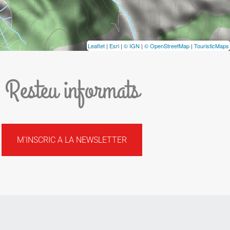
Leaflet
|
Esri
|
© IGN
|
© OpenStreetMap
|
TouristicMaps
Resteu informats
M'INSCRIC A LA NEWSLETTER