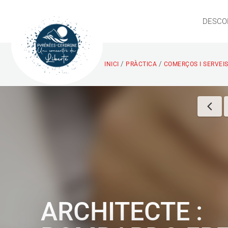
DESCO
/
/
INICI
PRÀCTICA
COMERÇOS I SERVEI
ARCHITECTE :