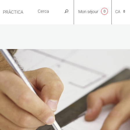
Mon séjour
0
CA
PRÀCTICA
NL
EN
FR
ES