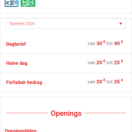
€
€
van
30
tot
40
Dagtarief
€
€
van
20
tot
25
Halve dag
€
€
van
20
tot
25
Forfaitair bedrag
Openings
Openingstijden