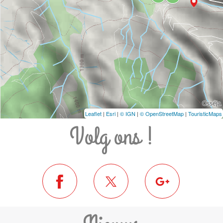
Leaflet
|
Esri
|
© IGN
|
© OpenStreetMap
|
TouristicMaps
Volg ons !