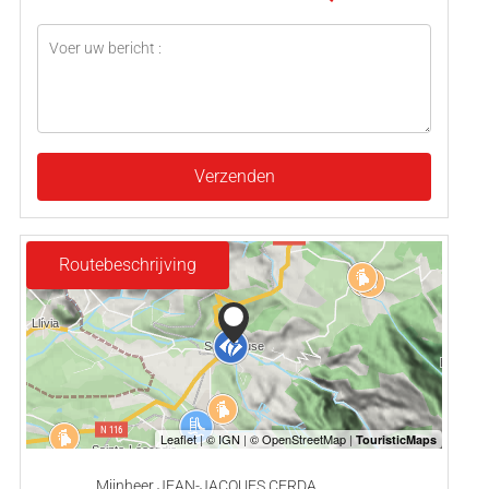
Verzenden
Routebeschrijving
Mijnheer JEAN-JACQUES CERDA