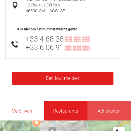
12 Rue des Cérètes
66800
SAILLAGOUSE
Klik hier om het nummer weer te geven
+33 4 68 28
▒▒ ▒▒ ▒▒
+33 6 06 91
▒▒ ▒▒ ▒▒
Een fout melden
Verblijven
Restaurants
Activiteiten