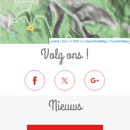
Leaflet
|
Esri
|
© IGN
|
© OpenStreetMap
|
TouristicMaps
Volg ons !
Nieuws