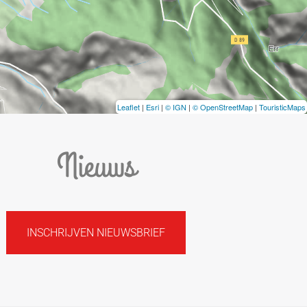
Leaflet
|
Esri
|
© IGN
|
© OpenStreetMap
|
TouristicMaps
Nieuws
INSCHRIJVEN NIEUWSBRIEF