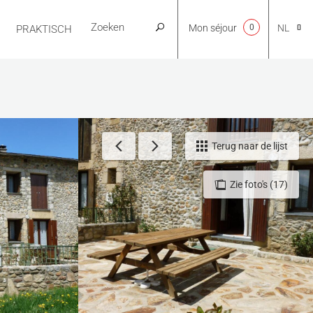
Mon séjour
0
NL
PRAKTISCH
CA
EN
Terug naar de lijst
Zie foto's (17)
FR
ES