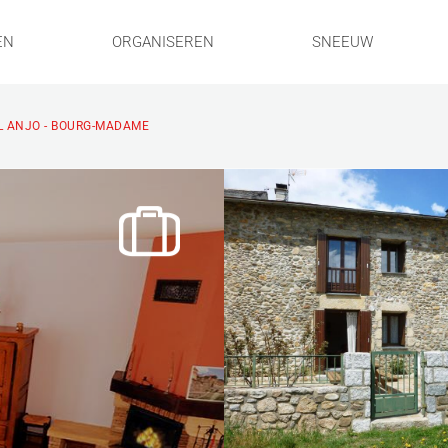
EN
ORGANISEREN
SNEEUW
L ANJO - BOURG-MADAME