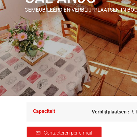
GEMEUBILEERD EN VERBLIJFPLAATSEN
IN BO
Capaciteit
Verblijfplaatsen :
6 
Contacteren per e-mail