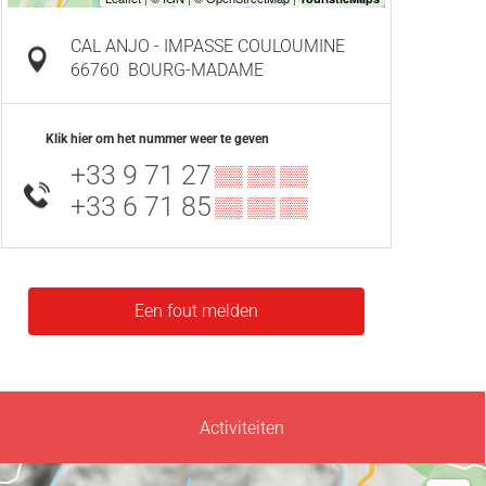
CAL ANJO - IMPASSE COULOUMINE
66760
BOURG-MADAME
Klik hier om het nummer weer te geven
+33 9 71 27
▒▒ ▒▒ ▒▒
+33 6 71 85
▒▒ ▒▒ ▒▒
Een fout melden
Activiteiten