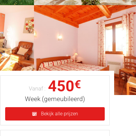
450
€
Vanaf :
Week (gemeubileerd)
Bekijk alle prijzen