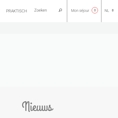
Mon séjour
0
NL
PRAKTISCH
CA
EN
FR
ES
Nieuws