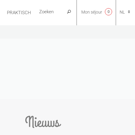
Mon séjour
0
NL
PRAKTISCH
CA
EN
FR
ES
Nieuws