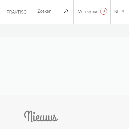
Mon séjour
0
NL
PRAKTISCH
CA
EN
FR
ES
Nieuws