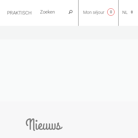
Mon séjour
0
NL
PRAKTISCH
CA
EN
FR
ES
Nieuws