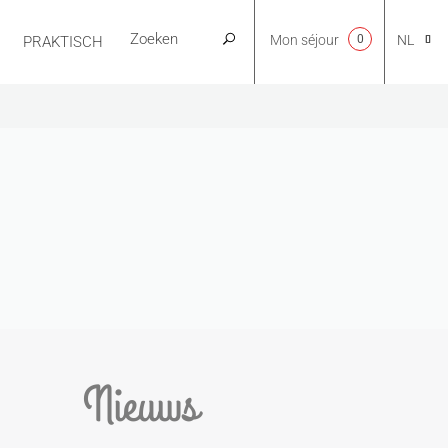
Mon séjour
0
NL
PRAKTISCH
CA
EN
FR
ES
Nieuws