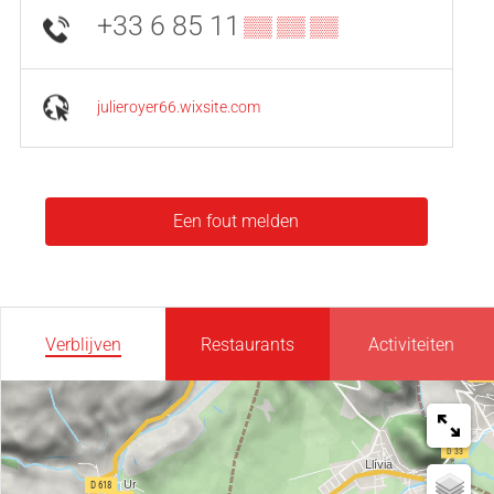
+33 6 85 11
▒▒ ▒▒ ▒▒
julieroyer66.wixsite.com
Een fout melden
Verblijven
Restaurants
Activiteiten