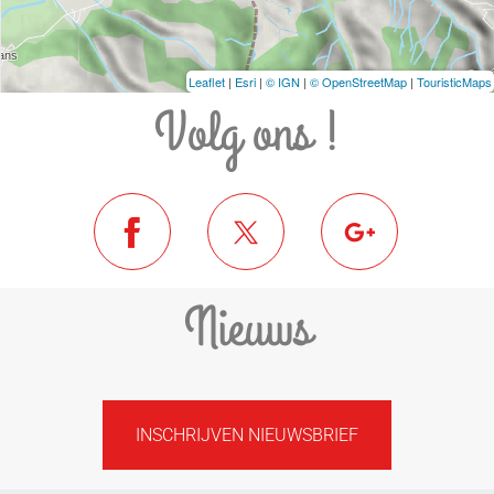
Leaflet
|
Esri
|
© IGN
|
© OpenStreetMap
|
TouristicMaps
Volg ons !
Nieuws
INSCHRIJVEN NIEUWSBRIEF