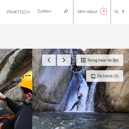
Mon séjour
0
NL
PRAKTISCH
CA
EN
Terug naar de lijst
Zie foto's (5)
FR
ES