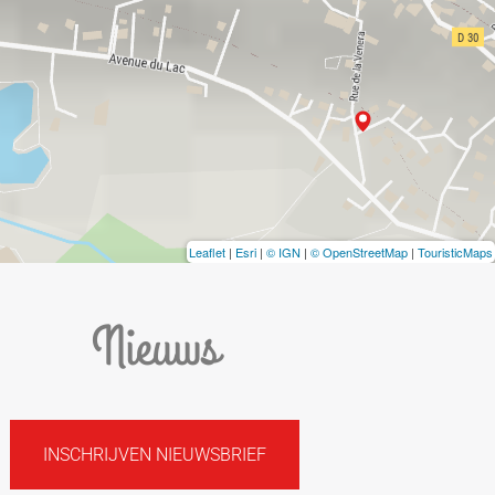
Leaflet
|
Esri
|
© IGN
|
© OpenStreetMap
|
TouristicMaps
Nieuws
INSCHRIJVEN NIEUWSBRIEF