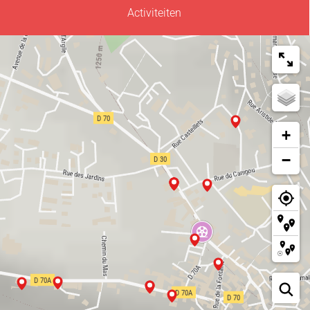
Activiteiten
+
−