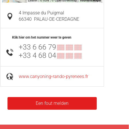
4 Impasse du Puigmal
66340
PALAU-DE-CERDAGNE
Klik hier om het nummer weer te geven
+33 6 66 79
▒▒ ▒▒ ▒▒
+33 4 68 04
▒▒ ▒▒ ▒▒
www.canyoning-rando-pyrenees.fr
Een fout melden