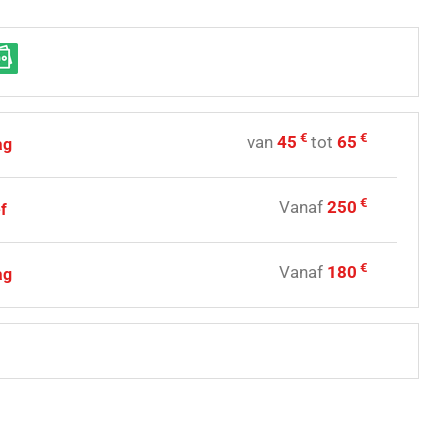
€
€
van
45
tot
65
ag
€
Vanaf
250
f
€
Vanaf
180
ag