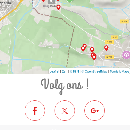
Leaflet
|
Esri
|
© IGN
|
© OpenStreetMap
|
TouristicMaps
Volg ons !