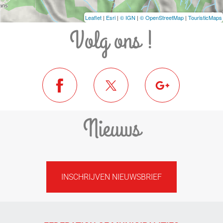
Leaflet
|
Esri
|
© IGN
|
© OpenStreetMap
|
TouristicMaps
Volg ons !
Nieuws
INSCHRIJVEN NIEUWSBRIEF