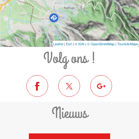
Leaflet
|
Esri
|
© IGN
|
© OpenStreetMap
|
TouristicMaps
Volg ons !
Nieuws