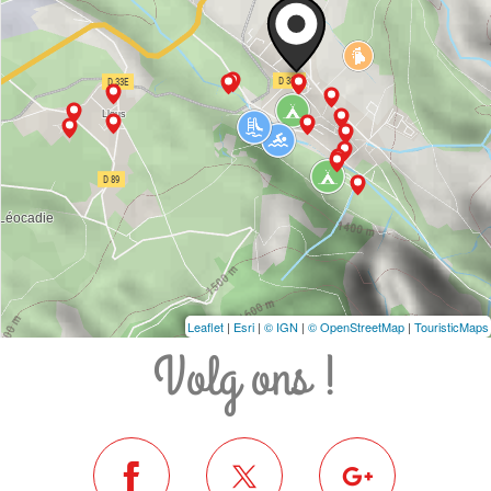
Leaflet
|
Esri
|
© IGN
|
© OpenStreetMap
|
TouristicMaps
Volg ons !