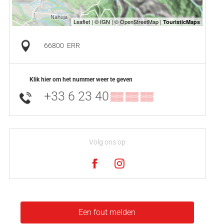
66800
ERR
Klik hier om het nummer weer te geven
+33 6 23 40
▒▒ ▒▒ ▒▒
Volg ons op
Een fout melden