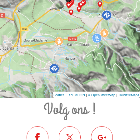
Leaflet
|
Esri
|
© IGN
|
© OpenStreetMap
|
TouristicMaps
Volg ons !