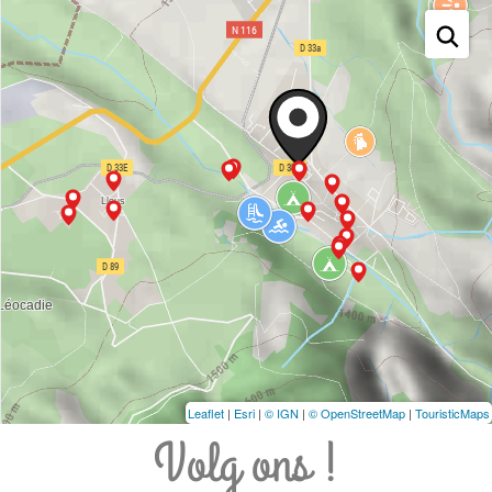
Leaflet
|
Esri
|
© IGN
|
© OpenStreetMap
|
TouristicMaps
Volg ons !