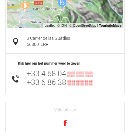
3 Carrer de las Guatlles
66800
ERR
Klik hier om het nummer weer te geven
+33 4 68 04
▒▒ ▒▒ ▒▒
+33 6 86 38
▒▒ ▒▒ ▒▒
Volg ons op