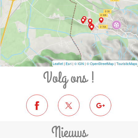
Leaflet
|
Esri
|
© IGN
|
© OpenStreetMap
|
TouristicMaps
Volg ons !
Nieuws