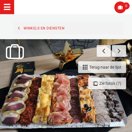
0
WINKELS EN DIENSTEN
Terug naar de lijst
Zie foto's (7)