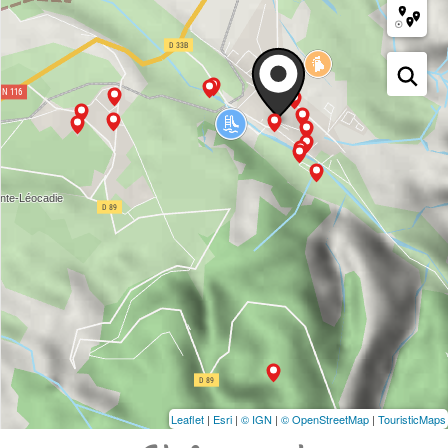
Leaflet
|
Esri
|
© IGN
|
© OpenStreetMap
|
TouristicMaps