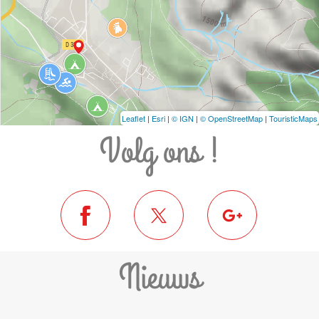
Leaflet
|
Esri
|
© IGN
|
© OpenStreetMap
|
TouristicMaps
Volg ons !
Nieuws