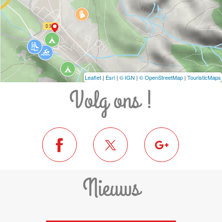
Leaflet
|
Esri
|
© IGN
|
© OpenStreetMap
|
TouristicMaps
Volg ons !
Nieuws