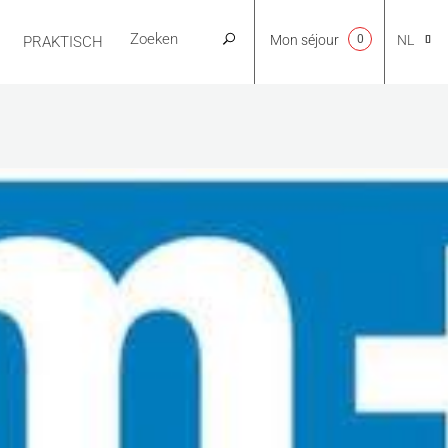
Mon séjour
0
NL
PRAKTISCH
CA
EN
FR
ES