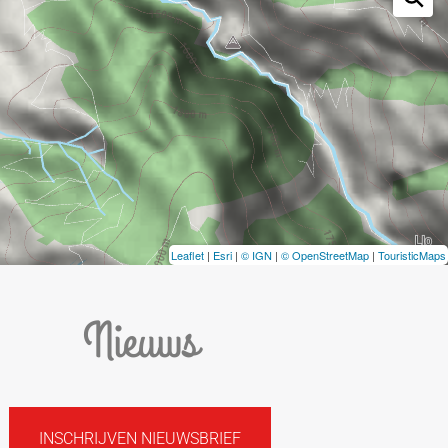
Leaflet
|
Esri
|
© IGN
|
© OpenStreetMap
|
TouristicMaps
Nieuws
INSCHRIJVEN NIEUWSBRIEF