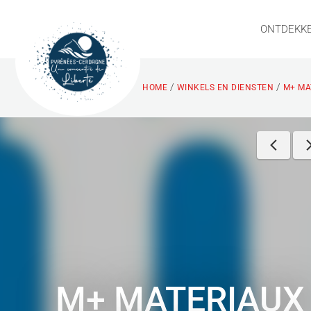
ONTDEKK
/
/
HOME
WINKELS EN DIENSTEN
M+ MA
M+ MATERIAUX