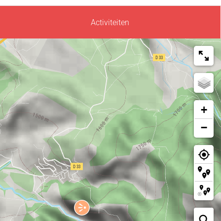
Activiteiten
+
−