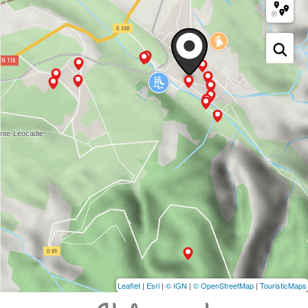
Leaflet
|
Esri
|
© IGN
|
© OpenStreetMap
|
TouristicMaps