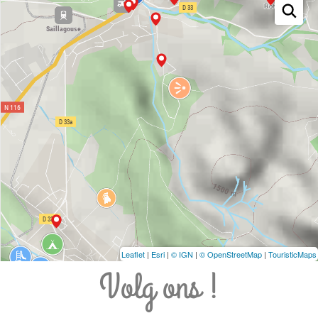
Leaflet
|
Esri
|
© IGN
|
© OpenStreetMap
|
TouristicMaps
Volg ons !