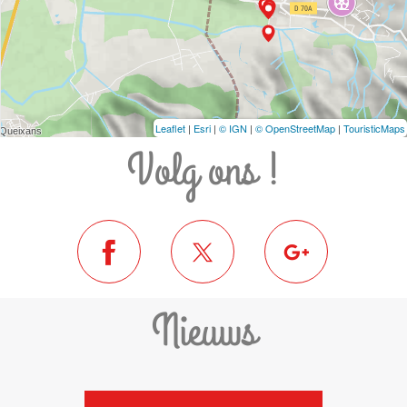
Leaflet
|
Esri
|
© IGN
|
© OpenStreetMap
|
TouristicMaps
Volg ons !
Nieuws