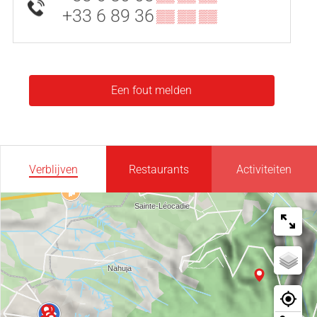
+33 6 89 36
▒▒ ▒▒ ▒▒
Een fout melden
Verblijven
Restaurants
Activiteiten