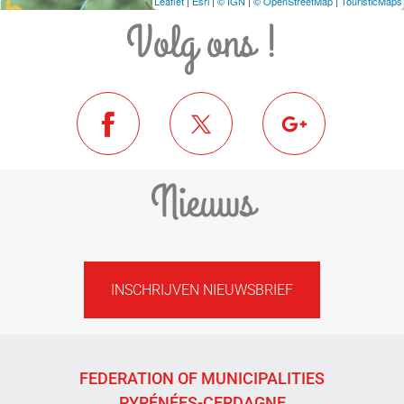
Leaflet
|
Esri
|
© IGN
|
© OpenStreetMap
|
TouristicMaps
Volg ons !
Nieuws
INSCHRIJVEN NIEUWSBRIEF
FEDERATION OF MUNICIPALITIES
PYRÉNÉES-CERDAGNE