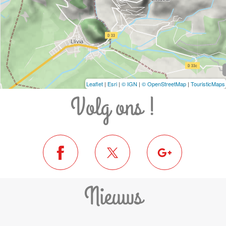
Leaflet
|
Esri
|
© IGN
|
© OpenStreetMap
|
TouristicMaps
Volg ons !
Nieuws