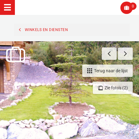
0
WINKELS EN DIENSTEN
Terug naar de lijst
Zie foto's (2)