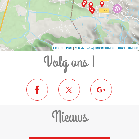
Leaflet
|
Esri
|
© IGN
|
© OpenStreetMap
|
TouristicMaps
Volg ons !
Nieuws