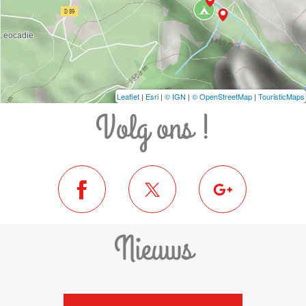
Leaflet
|
Esri
|
© IGN
|
© OpenStreetMap
|
TouristicMaps
Volg ons !
Nieuws