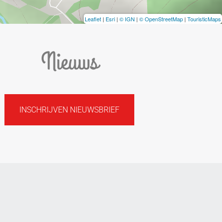
Leaflet
|
Esri
|
© IGN
|
© OpenStreetMap
|
TouristicMaps
Nieuws
INSCHRIJVEN NIEUWSBRIEF