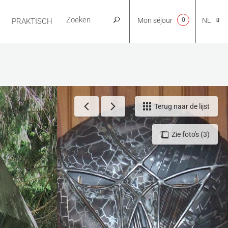
Mon séjour
0
NL
PRAKTISCH
CA
EN
Terug naar de lijst
Zie foto's (3)
FR
ES