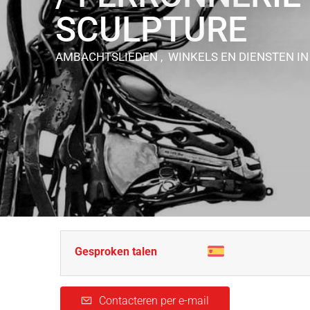
SCULPTURE
AMBACHTSLIEDEN , WINKELS EN DIENSTEN
IN
Gesproken talen
Contacteren per e-mail