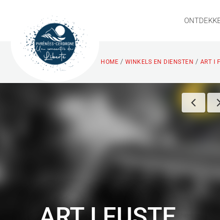
ONTDEKK
/
/
HOME
WINKELS EN DIENSTEN
ART I 
ART I FUSTE