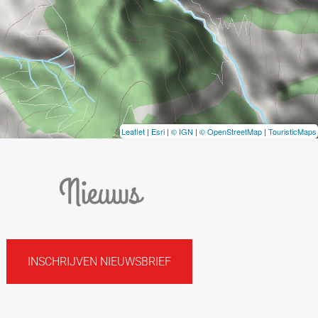
Leaflet
|
Esri
|
© IGN
|
© OpenStreetMap
|
TouristicMaps
Nieuws
INSCHRIJVEN NIEUWSBRIEF