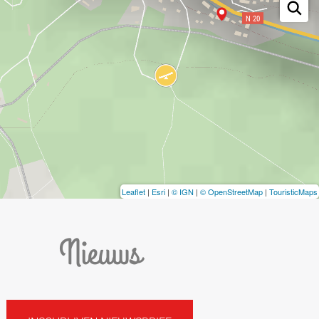
Leaflet
|
Esri
|
© IGN
|
© OpenStreetMap
|
TouristicMaps
Nieuws