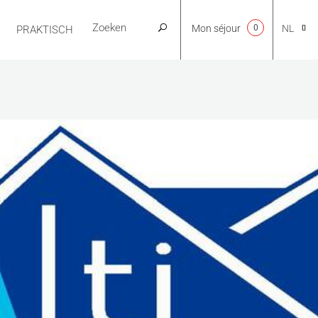
Mon séjour
0
NL
PRAKTISCH
CA
EN
FR
ES