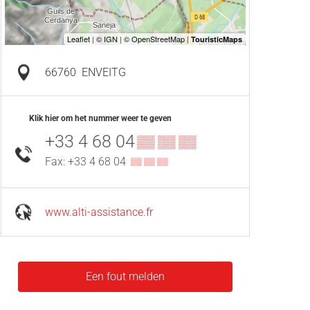
66760
ENVEITG
Klik hier om het nummer weer te geven
+33 4 68 04
▒▒ ▒▒ ▒▒
Fax: +33 4 68 04
▒▒ ▒▒ ▒▒
www.alti-assistance.fr
Een fout melden