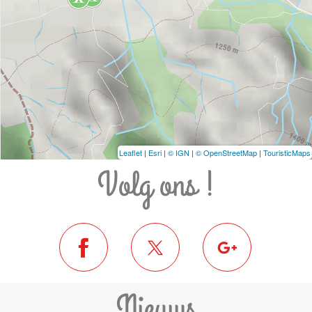
Leaflet
|
Esri
|
© IGN
|
© OpenStreetMap
|
TouristicMaps
Volg ons !
Nieuws