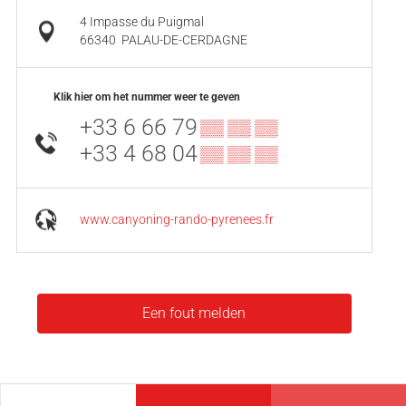
4 Impasse du Puigmal
66340
PALAU-DE-CERDAGNE
Klik hier om het nummer weer te geven
+33 6 66 79
▒▒ ▒▒ ▒▒
+33 4 68 04
▒▒ ▒▒ ▒▒
www.canyoning-rando-pyrenees.fr
Een fout melden