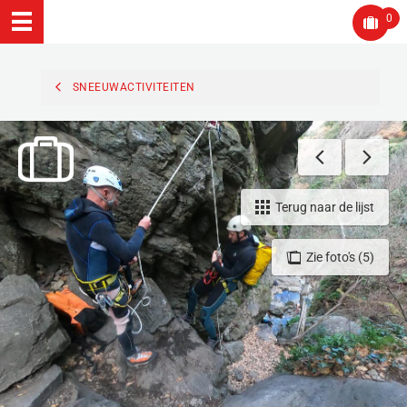
0
SNEEUWACTIVITEITEN
Terug naar de lijst
Zie foto's (5)