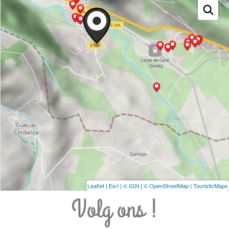
Leaflet
|
Esri
|
© IGN
|
© OpenStreetMap
|
TouristicMaps
Volg ons !