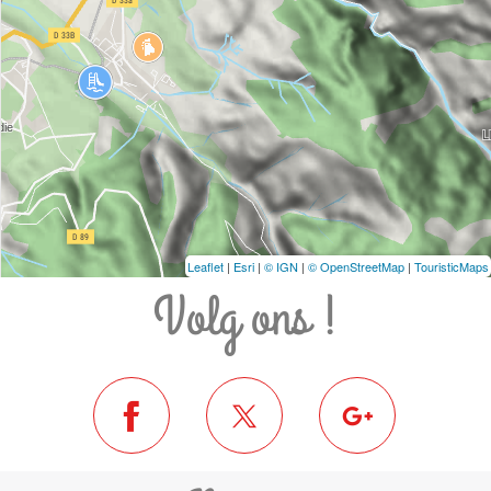
Leaflet
|
Esri
|
© IGN
|
© OpenStreetMap
|
TouristicMaps
Volg ons !