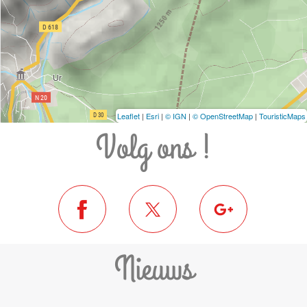
Leaflet
|
Esri
|
© IGN
|
© OpenStreetMap
|
TouristicMaps
Volg ons !
Nieuws