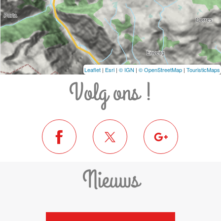
Leaflet
|
Esri
|
© IGN
|
© OpenStreetMap
|
TouristicMaps
Volg ons !
Nieuws