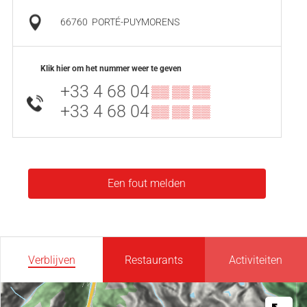
66760
PORTÉ-PUYMORENS
Klik hier om het nummer weer te geven
+33 4 68 04
▒▒ ▒▒ ▒▒
+33 4 68 04
▒▒ ▒▒ ▒▒
Een fout melden
Verblijven
Restaurants
Activiteiten