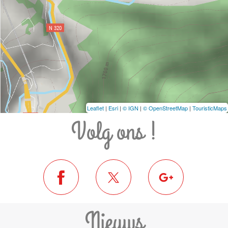
Leaflet
|
Esri
|
© IGN
|
© OpenStreetMap
|
TouristicMaps
Volg ons !
Nieuws