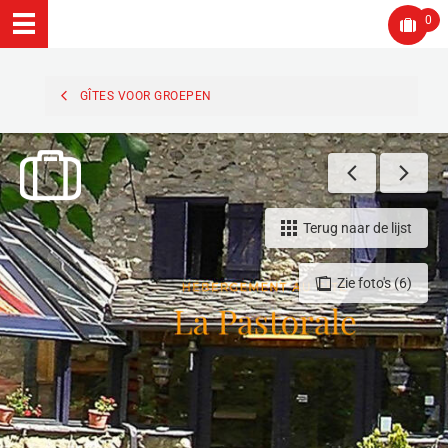
0
GÎTES VOOR GROEPEN
Terug naar de lijst
Zie foto's (6)