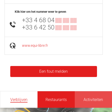
Klik hier om het nummer weer te geven
+33 4 68 04
▒▒ ▒▒ ▒▒
+33 6 42 50
▒▒ ▒▒ ▒▒
www.equi-libre.fr
Een fout melden
Verblijven
Restaurants
Activiteiten