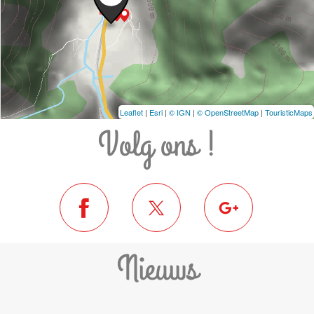
Leaflet
|
Esri
|
© IGN
|
© OpenStreetMap
|
TouristicMaps
Volg ons !
Nieuws