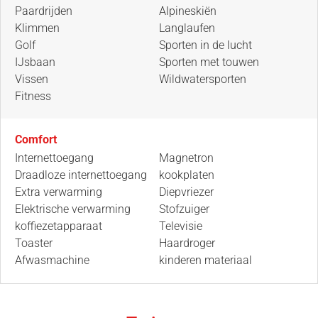
Paardrijden
Alpineskiën
Klimmen
Langlaufen
Golf
Sporten in de lucht
IJsbaan
Sporten met touwen
Vissen
Wildwatersporten
Fitness
Comfort
Internettoegang
Magnetron
Draadloze internettoegang
kookplaten
Extra verwarming
Diepvriezer
Elektrische verwarming
Stofzuiger
koffiezetapparaat
Televisie
Toaster
Haardroger
Afwasmachine
kinderen materiaal