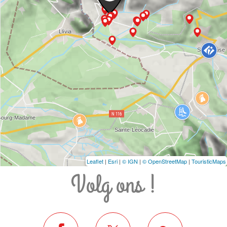
Leaflet
|
Esri
|
© IGN
|
© OpenStreetMap
|
TouristicMaps
Volg ons !