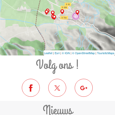
Leaflet
|
Esri
|
© IGN
|
© OpenStreetMap
|
TouristicMaps
Volg ons !
Nieuws