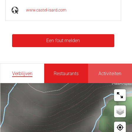
www.castel-isard.com
Een fout melden
Verblijven
Restaurants
Activiteiten