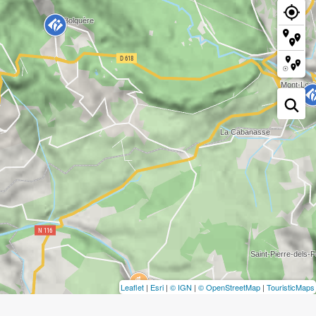
Leaflet
|
Esri
|
© IGN
|
© OpenStreetMap
|
TouristicMaps