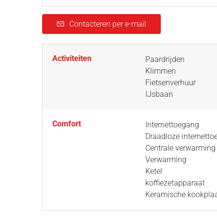
Contacteren per e-mail
Activiteiten
Paardrijden
Klimmen
Fietsenverhuur
IJsbaan
Comfort
Internettoegang
Draadloze internett
Centrale verwarming
Verwarming
Ketel
koffiezetapparaat
Keramische kookpla