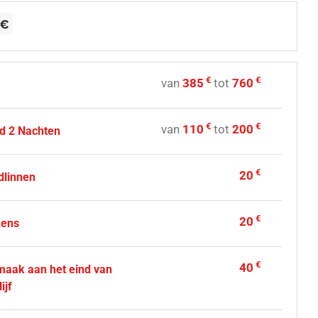
€
€
van
385
tot
760
€
€
van
110
tot
200
d 2 Nachten
€
20
dlinnen
€
20
kens
€
40
aak aan het eind van
ijf