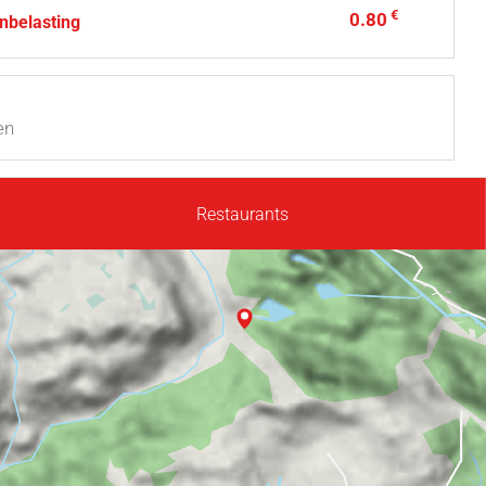
€
0.80
nbelasting
en
Restaurants