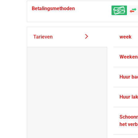
Betalingsmethoden
Tarieven
week
Weeken
Huur ba
Huur la
Schoonm
het verbl