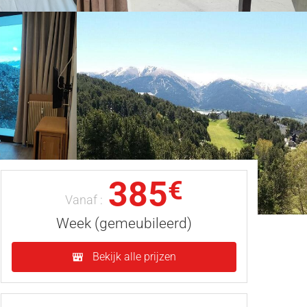
385
€
Vanaf :
Week (gemeubileerd)
Bekijk alle prijzen