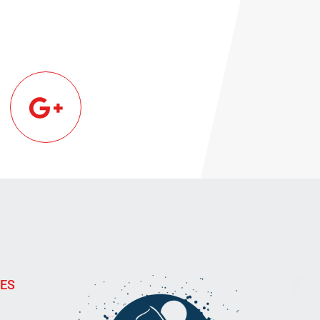
!
IES