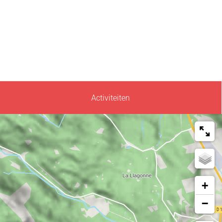
Activiteiten
+
−