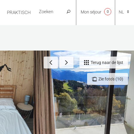
Mon séjour
0
NL
PRAKTISCH
CA
EN
Terug naar de lijst
Zie foto's (10)
FR
ES