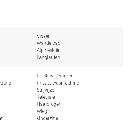
Vissen
Wandelpad
Alpineskiën
Langlaufen
Koelkast / vriezer
oegang
Private wasmachine
Strijkijzer
Televisie
Haardroger
Wieg
at
kinderzitje