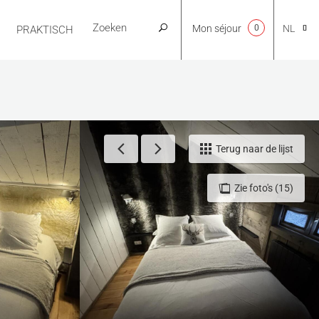
Mon séjour
0
NL
PRAKTISCH
CA
EN
Terug naar de lijst
Zie foto's (15)
FR
ES