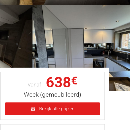
638
€
Vanaf :
Week (gemeubileerd)
Bekijk alle prijzen