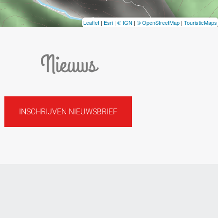
Leaflet
|
Esri
|
© IGN
|
© OpenStreetMap
|
TouristicMaps
Nieuws
INSCHRIJVEN NIEUWSBRIEF