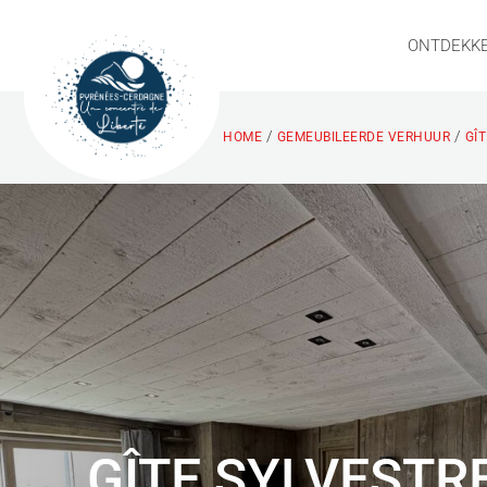
ONTDEKK
/
/
HOME
GEMEUBILEERDE VERHUUR
GÎT
GÎTE SYLVESTR