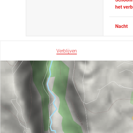
het verbl
Nacht
Verblijven