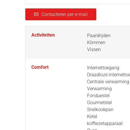
Contacteren per e-mail
Activiteiten
Paardrijden
Klimmen
Vissen
Comfort
Internettoegang
Draadloze internett
Centrale verwarming
Verwarming
Fonduestel
Gourmetstel
Snelkookpan
Ketel
koffiezetapparaat