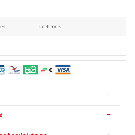
ren
Tafeltennis
—
—
d
—
aak aan het eind van