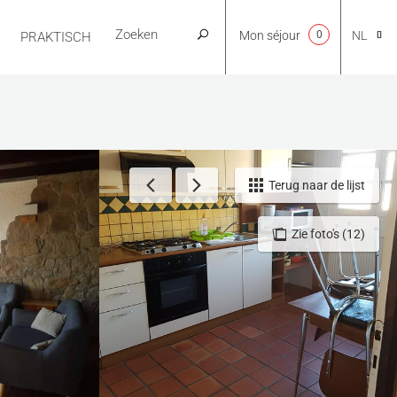
Mon séjour
0
NL
PRAKTISCH
CA
EN
Terug naar de lijst
Zie foto's (12)
FR
ES