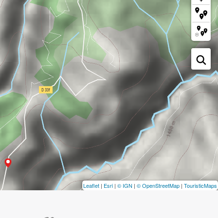
Leaflet
|
Esri
|
© IGN
|
© OpenStreetMap
|
TouristicMaps