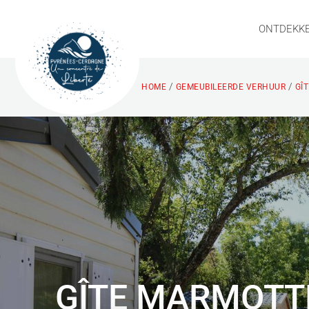
ONTDEKK
/
/
HOME
GEMEUBILEERDE VERHUUR
GÎ
GÎTE MARMOTT