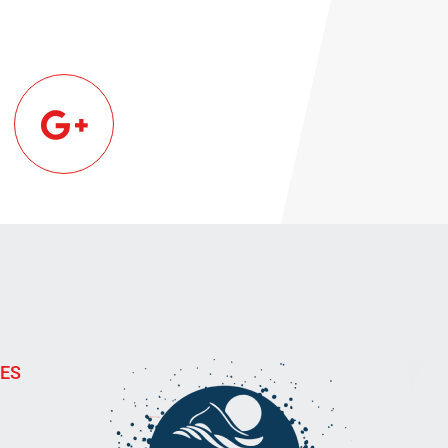
!
IES