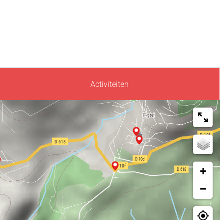
Activiteiten
+
−