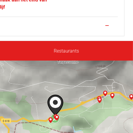
ijf
—
Restaurants