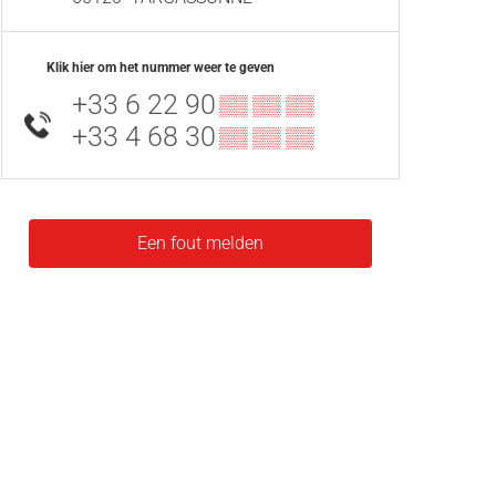
Klik hier om het nummer weer te geven
+33 6 22 90
▒▒ ▒▒ ▒▒
+33 4 68 30
▒▒ ▒▒ ▒▒
Een fout melden