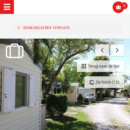
0
GEMEUBILEERDE VERHUUR
Terug naar de lijst
Zie foto's (12)