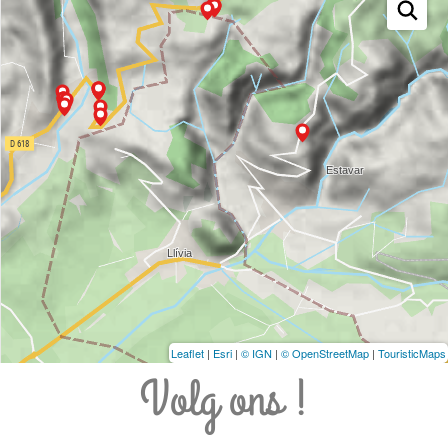
Leaflet
|
Esri
|
© IGN
|
© OpenStreetMap
|
TouristicMaps
Volg ons !