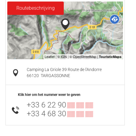
Routebeschrijving
Camping La Griole 39 Route de l'Andorre
66120
TARGASSONNE
Klik hier om het nummer weer te geven
+33 6 22 90
▒▒ ▒▒ ▒▒
+33 4 68 30
▒▒ ▒▒ ▒▒