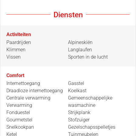
Diensten
Activiteiten
Paardrijden
Alpineskiën
Klimmen
Langlaufen
Vissen
Sporten in de lucht
Comfort
Internettoegang
Gasstel
Draadloze internettoegang
Koelkast
Centrale verwarming
Gemeenschappelijke
Verwarming
wasmachine
Fonduestel
Strijkplank
Gourmetstel
Stofzuiger
Snelkookpan
Gezelschapsspelletjes
Ketel
Tuinmeubelen