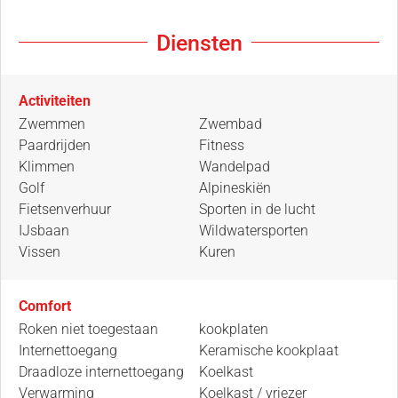
Diensten
Activiteiten
Zwemmen
Zwembad
Paardrijden
Fitness
Klimmen
Wandelpad
Golf
Alpineskiën
Fietsenverhuur
Sporten in de lucht
IJsbaan
Wildwatersporten
Vissen
Kuren
Comfort
Roken niet toegestaan
kookplaten
Internettoegang
Keramische kookplaat
Draadloze internettoegang
Koelkast
Verwarming
Koelkast / vriezer