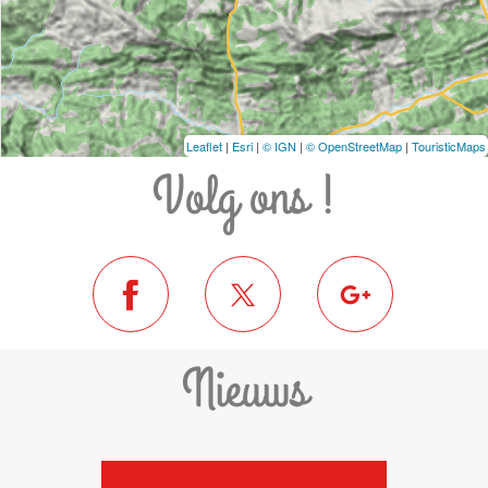
Leaflet
|
Esri
|
© IGN
|
© OpenStreetMap
|
TouristicMaps
Volg ons !
Nieuws