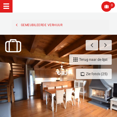
0
GEMEUBILEERDE VERHUUR
Terug naar de lijst
Zie foto's (25)